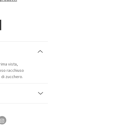
ima vista,
coso racchiuso
i di zucchero.