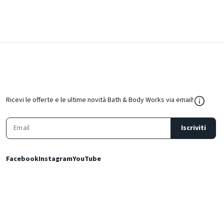
${Resou
Ricevi le offerte e le ultime novità Bath & Body Works via email!
Iscriviti
Facebook
Instagram
YouTube