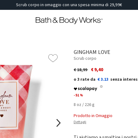
Scrub corpo in omaggio con una spesa minima di 29,99€
GINGHAM LOVE
Scrub corpo
Price reduced from
to
€ 9,40
€ 18,99
€ 3.13
- 51 %
8 oz / 226 g
Prodotto in Omaggio
Dettagli
Ti aiutiamo a smaltire i nostri