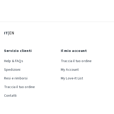
: Lingua corrente
: Imposta lingua
IT
|
EN
Servizio clienti
Il mio account
Help & FAQs
Traccia il tuo ordine
Spedizioni
My Account
Resi e rimborsi
My Love-It List
Traccia il tuo ordine
Contatti