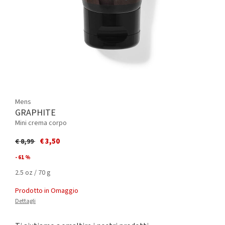
Mens
GRAPHITE
Mini crema corpo
Price reduced from
to
€ 3,50
€ 8,99
- 61 %
2.5 oz / 70 g
Prodotto in Omaggio
Dettagli