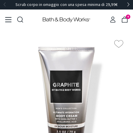
Scrub corpo in omaggio con una spesa minima di 29,99€
0