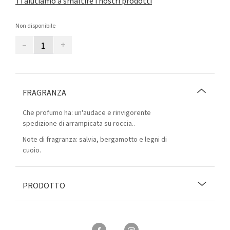
Ti aiutiamo a smaltire i nostri prodotti
Non disponibile
–
+
FRAGRANZA
Che profumo ha: un'audace e rinvigorente
spedizione di arrampicata su roccia..
Note di fragranza: salvia, bergamotto e legni di
cuoio.
PRODOTTO