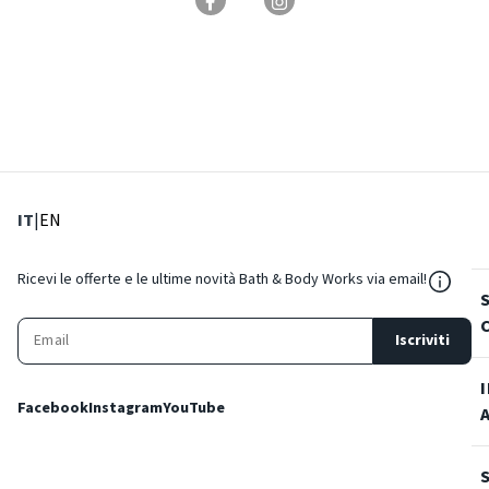
: Lingua corrente
: Imposta lingua
IT
|
EN
${Reso
Ricevi le offerte e le ultime novità Bath & Body Works via email!
Iscriviti
Facebook
Instagram
YouTube