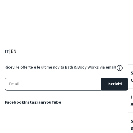
: Lingua corrente
: Imposta lingua
IT
|
EN
${Reso
Ricevi le offerte e le ultime novità Bath & Body Works via email!
Iscriviti
Facebook
Instagram
YouTube