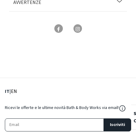
AVVERTENZE
: Lingua corrente
: Imposta lingua
IT
|
EN
${Reso
Ricevi le offerte e le ultime novità Bath & Body Works via email!
Iscriviti