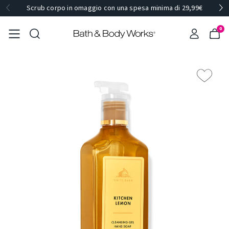
Scrub corpo in omaggio con una spesa minima di 29,99€
0