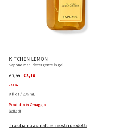
KITCHEN LEMON
Sapone mani detergente in gel
Price reduced from
to
€ 3,10
€ 7,99
- 61 %
8 fl oz / 236 mL
Prodotto in Omaggio
Dettagli
Ti aiutiamo a smaltire i nostri prodotti