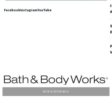
Facebook
Instagram
YouTube
NON DISPONIBILE
Condizioni Generali di vendita
Privacy Policy
Cookie Policy
Accessibilità
© 2022 Bath & Body Works Italy, tutti i diritti riservati