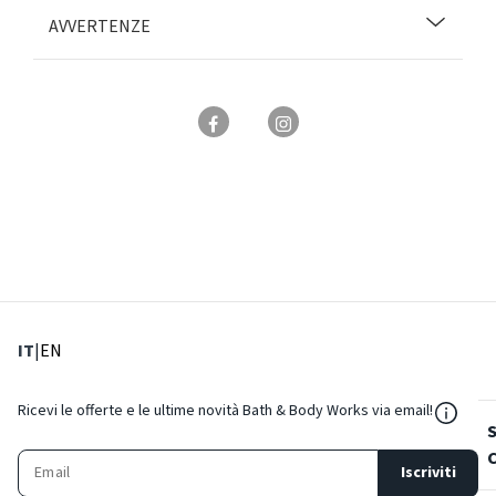
AVVERTENZE
: Lingua corrente
: Imposta lingua
IT
|
EN
${Reso
Ricevi le offerte e le ultime novità Bath & Body Works via email!
Iscriviti