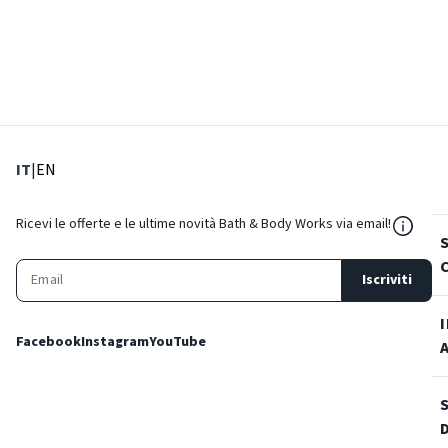
: Lingua corrente
: Imposta lingua
IT
|
EN
${Reso
Ricevi le offerte e le ultime novità Bath & Body Works via email!
Iscriviti
Facebook
Instagram
YouTube