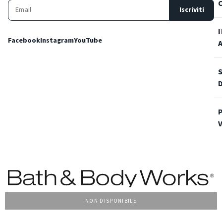
Iscriviti
Facebook
Instagram
YouTube
NON DISPONIBILE
Condizioni Generali di vendita
Privacy Policy
Cookie Policy
Accessibilità
© 2022 Bath & Body Works Italy, tutti i diritti riservati