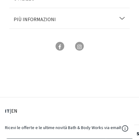
PIÙ INFORMAZIONI
: Lingua corrente
: Imposta lingua
IT
|
EN
${Reso
Ricevi le offerte e le ultime novità Bath & Body Works via email!