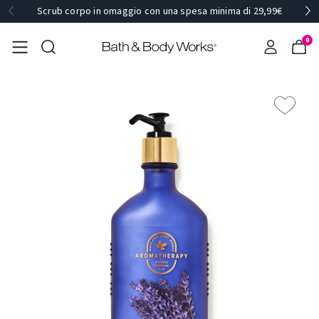
Scrub corpo in omaggio con una spesa minima di 29,99€
0