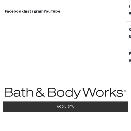
Facebook
Instagram
YouTube
ACQUISTA
Condizioni Generali di vendita
Privacy Policy
Cookie Policy
Accessibilità
© 2022 Bath & Body Works Italy, tutti i diritti riservati