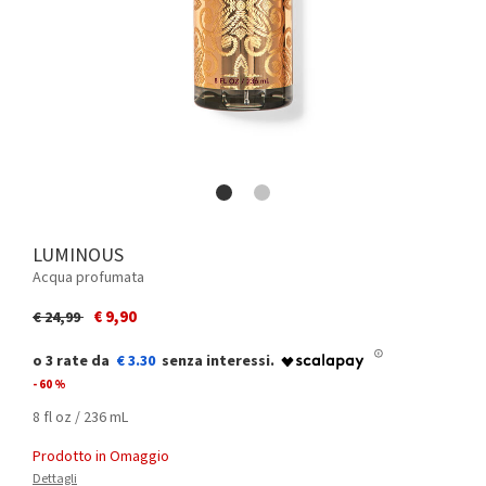
LUMINOUS
Acqua profumata
Price reduced from
to
€ 9,90
€ 24,99
€ 3.30
- 60 %
8 fl oz / 236 mL
Prodotto in Omaggio
Dettagli