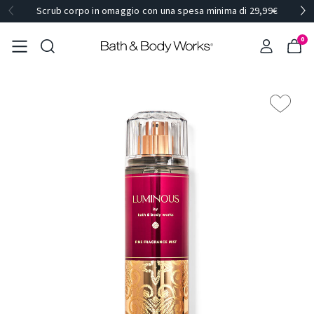
Scrub corpo in omaggio con una spesa minima di 29,99€
0