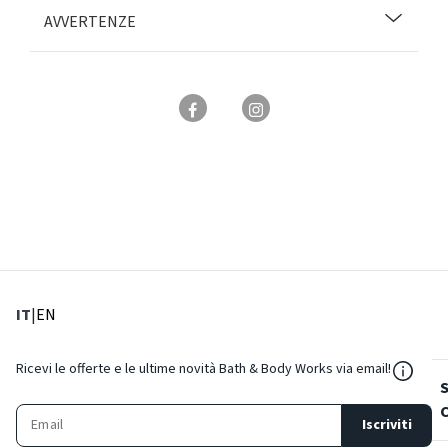
AVVERTENZE
: Lingua corrente
: Imposta lingua
IT
|
EN
${Reso
Ricevi le offerte e le ultime novità Bath & Body Works via email!
Iscriviti