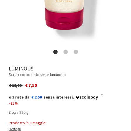
LUMINOUS
Scrub corpo esfoliante luminoso
Price reduced from
to
€ 7,50
€ 18,99
€ 2.50
- 61 %
8 oz / 226 g
Prodotto in Omaggio
Dettagli