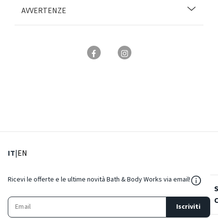
AVVERTENZE
: Lingua corrente
: Imposta lingua
IT
|
EN
${Reso
Ricevi le offerte e le ultime novità Bath & Body Works via email!
Iscriviti