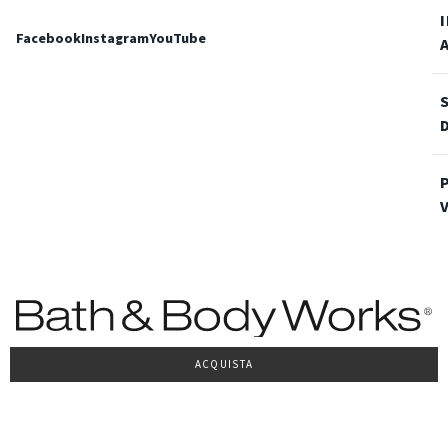
Facebook
Instagram
YouTube
ACQUISTA
Condizioni Generali di vendita
Privacy Policy
Cookie Policy
Accessibilità
© 2022 Bath & Body Works Italy, tutti i diritti riservati