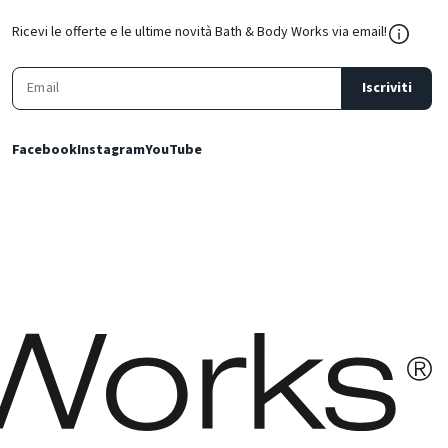
${Resou
Ricevi le offerte e le ultime novità Bath & Body Works via email!
Iscriviti
Facebook
Instagram
YouTube