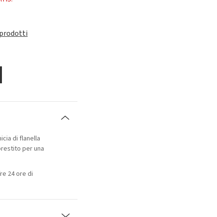
 prodotti
cia di flanella
prestito per una
re 24 ore di