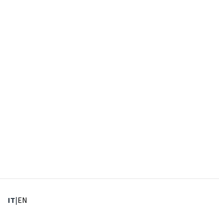
: Lingua corrente
: Imposta lingua
IT
|
EN