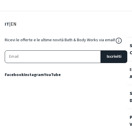
: Lingua corrente
: Imposta lingua
IT
|
EN
${Reso
Ricevi le offerte e le ultime novità Bath & Body Works via email!
Iscriviti
Facebook
Instagram
YouTube