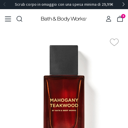
Scrub corpo in omaggio con una spesa minima di 29,99€
0