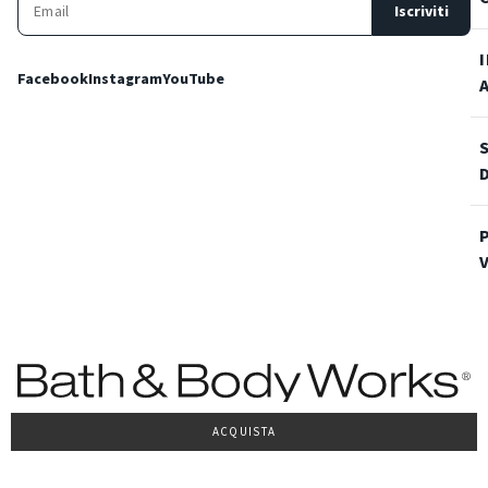
Iscriviti
Facebook
Instagram
YouTube
ACQUISTA
Condizioni Generali di vendita
Privacy Policy
Cookie Policy
Accessibilità
© 2022 Bath & Body Works Italy, tutti i diritti riservati