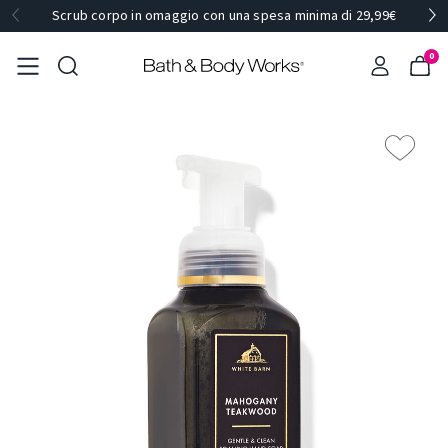
Scrub corpo in omaggio con una spesa minima di 29,99€
0