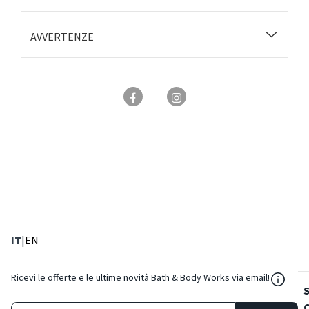
AVVERTENZE
: Lingua corrente
: Imposta lingua
IT
|
EN
${Reso
Ricevi le offerte e le ultime novità Bath & Body Works via email!