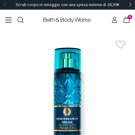
Scrub corpo in omaggio con una spesa minima di 29,99€
0