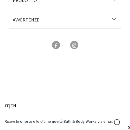
PRODOTTO
AVVERTENZE
: Lingua corrente
: Imposta lingua
IT
|
EN
${Reso
Ricevi le offerte e le ultime novità Bath & Body Works via email!