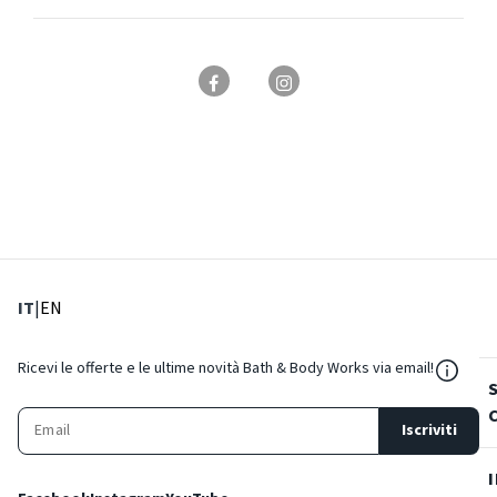
: Lingua corrente
: Imposta lingua
IT
|
EN
${Reso
Ricevi le offerte e le ultime novità Bath & Body Works via email!
Iscriviti