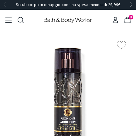
Scrub corpo in omaggio con una spesa minima di 29,99€
0