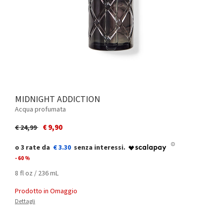
MIDNIGHT ADDICTION
Acqua profumata
Price reduced from
to
€ 9,90
€ 24,99
€ 3.30
- 60 %
8 fl oz / 236 mL
Prodotto in Omaggio
Dettagli