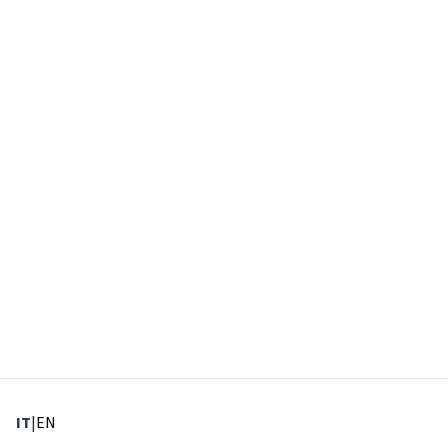
: Lingua corrente
: Imposta lingua
IT
|
EN