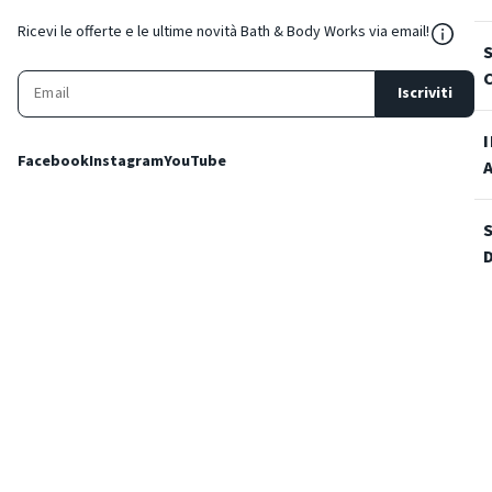
${Reso
Ricevi le offerte e le ultime novità Bath & Body Works via email!
Iscriviti
Facebook
Instagram
YouTube