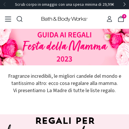
Scrub corpo in omaggio con una spesa minima di 29,99€
0
Fragranze incredibili, le migliori candele del mondo e
tantissimo altro: ecco cosa regalare alla mamma.
Vi presentiamo La Madre di tutte le liste regalo.
REGALI PER