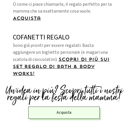
O come ci piace chiamarle, il regalo perfetto per la
mamma che sa esattamente cosa vuole.
Acquista
COFANETTI REGALO
Sono già pronti per essere regalati. Basta
aggiungere un biglietto personale (e magari una
scatola di cioccolatini).
Scopri di più sui
set regalo di Bath & Body
Works!
Un’idea in più? Scopri tutti i nostri
regali per la festa della mamma!
Acquista