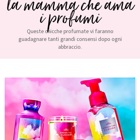
la mamma che ama
i profumi
Queste chicche profumate vi faranno
guadagnare tanti grandi consensi dopo ogni
abbraccio.