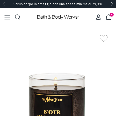
Scrub corpo in omaggio con una spesa minima di 29,99€
0