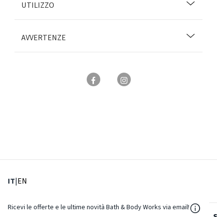
UTILIZZO
AVVERTENZE
: Lingua corrente
: Imposta lingua
IT
|
EN
${Reso
Ricevi le offerte e le ultime novità Bath & Body Works via email!