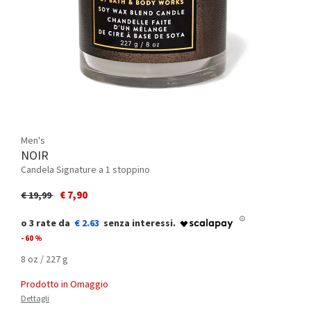
Men's
NOIR
Candela Signature a 1 stoppino
Price reduced from
to
€ 7,90
€ 19,99
€ 2.63
- 60 %
8 oz / 227 g
Prodotto in Omaggio
Dettagli