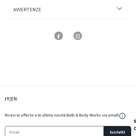
AVVERTENZE
: Lingua corrente
: Imposta lingua
IT
|
EN
${Reso
Ricevi le offerte e le ultime novità Bath & Body Works via email!
Iscriviti