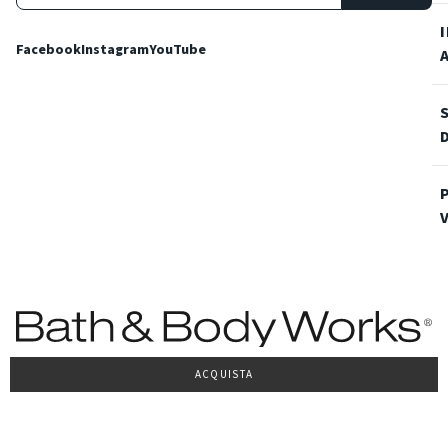
Facebook
Instagram
YouTube
ACQUISTA
Condizioni Generali di vendita
Privacy Policy
Cookie Policy
Accessibilità
© 2022 Bath & Body Works Italy, tutti i diritti riservati