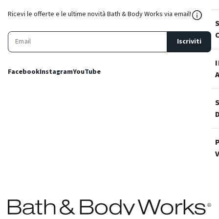
${Reso
Ricevi le offerte e le ultime novità Bath & Body Works via email!
Iscriviti
Facebook
Instagram
YouTube