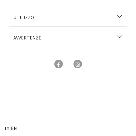
UTILIZZO
AVVERTENZE
: Lingua corrente
: Imposta lingua
IT
|
EN