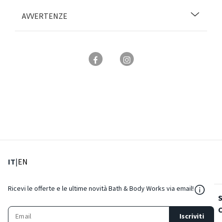
AVVERTENZE
: Lingua corrente
: Imposta lingua
IT
|
EN
${Reso
Ricevi le offerte e le ultime novità Bath & Body Works via email!
Iscriviti