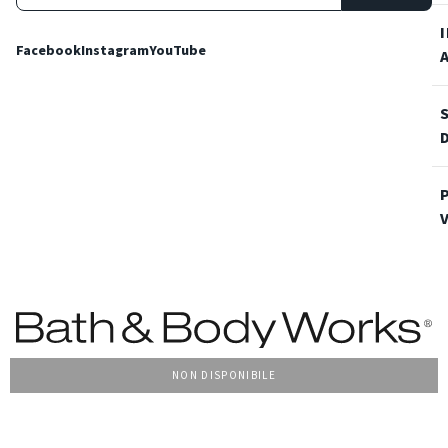
Facebook
Instagram
YouTube
NON DISPONIBILE
Condizioni Generali di vendita
Privacy Policy
Cookie Policy
Accessibilità
© 2022 Bath & Body Works Italy, tutti i diritti riservati