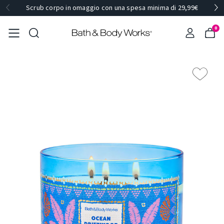
Scrub corpo in omaggio con una spesa minima di 29,99€
0