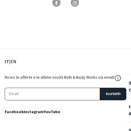
: Lingua corrente
: Imposta lingua
IT
|
EN
${Reso
Ricevi le offerte e le ultime novità Bath & Body Works via email!
Iscriviti
Facebook
Instagram
YouTube