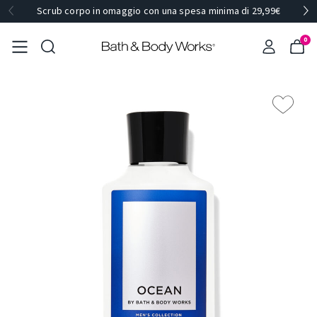
Scrub corpo in omaggio con una spesa minima di 29,99€
0