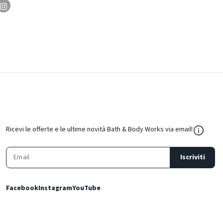
${Resou
Ricevi le offerte e le ultime novità Bath & Body Works via email!
Iscriviti
Facebook
Instagram
YouTube