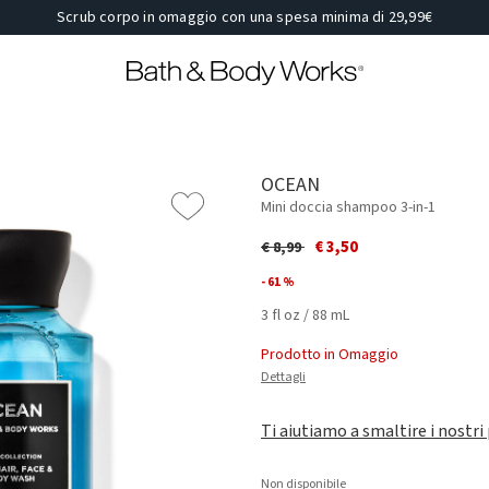
Scrub corpo in omaggio con una spesa minima di 29,99€
OCEAN
Mini doccia shampoo 3-in-1
Price reduced from
to
€ 3,50
€ 8,99
- 61 %
3 fl oz / 88 mL
Prodotto in Omaggio
Dettagli
Ti aiutiamo a smaltire i nostri
Non disponibile