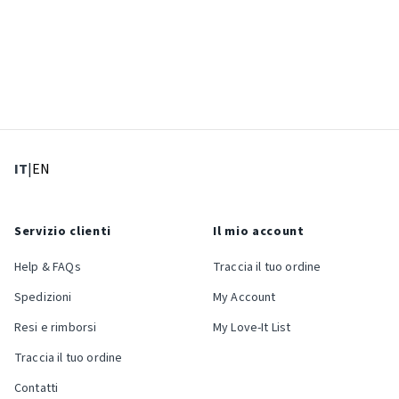
: Lingua corrente
: Imposta lingua
IT
|
EN
Servizio clienti
Il mio account
Help & FAQs
Traccia il tuo ordine
Spedizioni
My Account
Resi e rimborsi
My Love-It List
Traccia il tuo ordine
Contatti