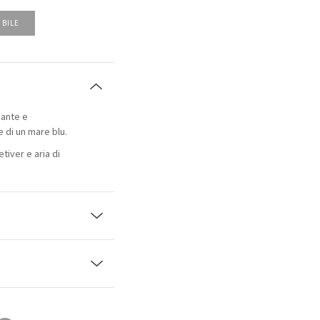
IBILE
cante e
 di un mare blu.
etiver e aria di