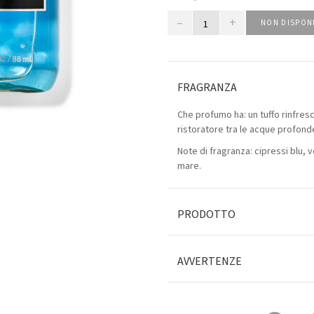
–
+
NON DISPON
FRAGRANZA
Che profumo ha: un tuffo rinfres
ristoratore tra le acque profonde
Note di fragranza: cipressi blu, v
mare.
PRODOTTO
AVVERTENZE