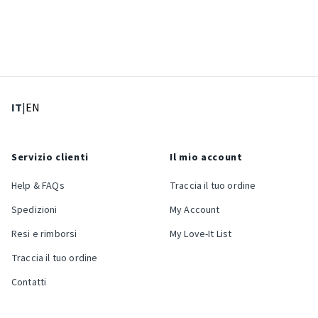
: Lingua corrente
: Imposta lingua
IT
|
EN
Servizio clienti
Il mio account
Help & FAQs
Traccia il tuo ordine
Spedizioni
My Account
Resi e rimborsi
My Love-It List
Traccia il tuo ordine
Contatti