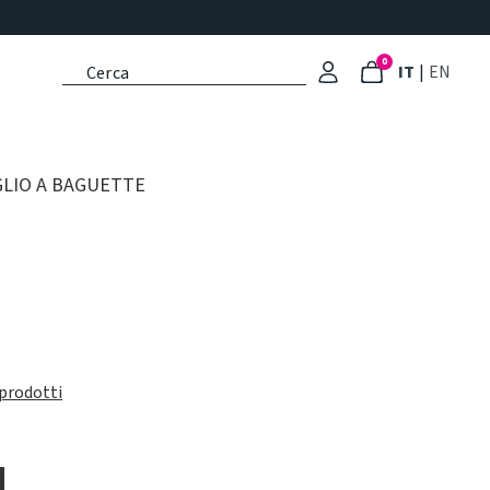
0
: Lingua 
: Imp
IT
|
EN
GLIO A BAGUETTE
 prodotti