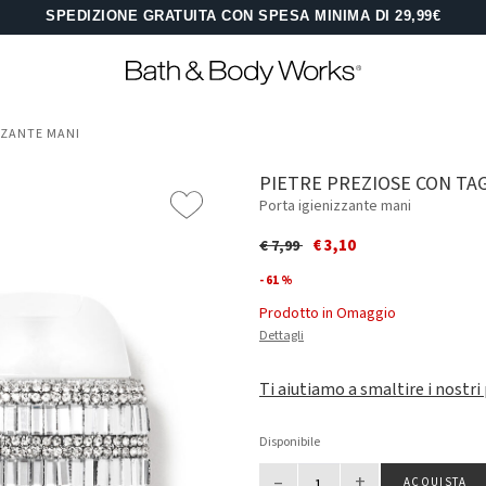
SPEDIZIONE GRATUITA CON SPESA MINIMA DI 29,99€
ZZANTE MANI
PIETRE PREZIOSE CON TA
Porta igienizzante mani
Price reduced from
to
€ 3,10
€ 7,99
- 61 %
Prodotto in Omaggio
Dettagli
Ti aiutiamo a smaltire i nostri
Disponibile
–
+
ACQUISTA