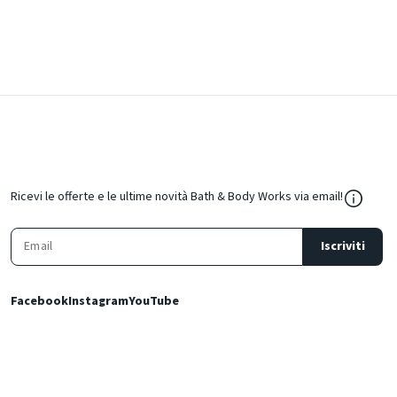
${Resou
Ricevi le offerte e le ultime novità Bath & Body Works via email!
Iscriviti
Facebook
Instagram
YouTube