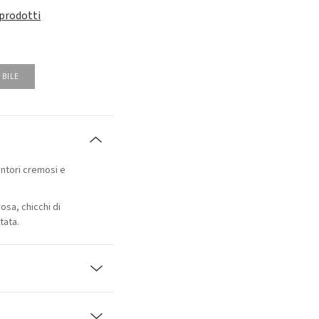
 prodotti
IBILE
sentori cremosi e
osa, chicchi di
tata.