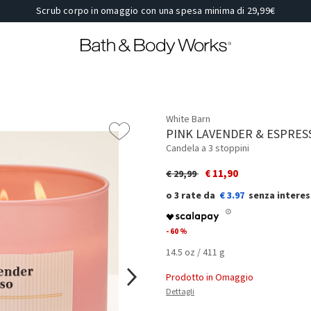
Scrub corpo in omaggio con una spesa minima di 29,99€
White Barn
PINK LAVENDER & ESPRES
Candela a 3 stoppini
Price reduced from
to
€ 11,90
€ 29,99
€ 3.97
- 60 %
14.5 oz / 411 g
Prodotto in Omaggio
Dettagli