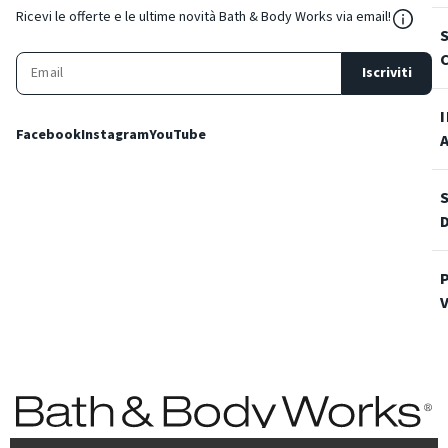
${Reso
Ricevi le offerte e le ultime novità Bath & Body Works via email!
Iscriviti
Facebook
Instagram
YouTube