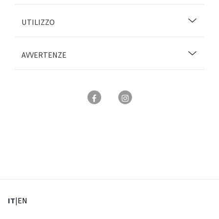
UTILIZZO
AVVERTENZE
: Lingua corrente
: Imposta lingua
IT
|
EN