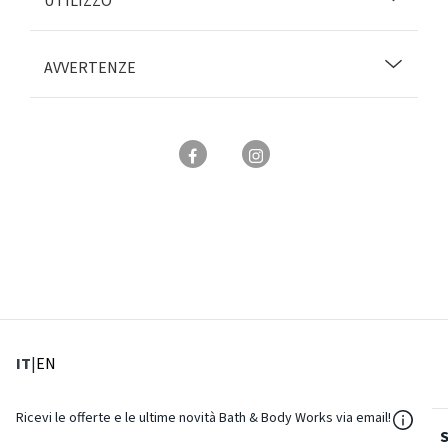
UTILIZZO
AVVERTENZE
: Lingua corrente
: Imposta lingua
IT
|
EN
${Reso
Ricevi le offerte e le ultime novità Bath & Body Works via email!