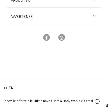
PRODOTTO
AVVERTENZE
: Lingua corrente
: Imposta lingua
IT
|
EN
${Reso
Ricevi le offerte e le ultime novità Bath & Body Works via email!