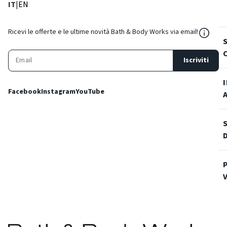
: Lingua corrente
: Imposta lingua
IT
|
EN
${Reso
Ricevi le offerte e le ultime novità Bath & Body Works via email!
Iscriviti
Facebook
Instagram
YouTube