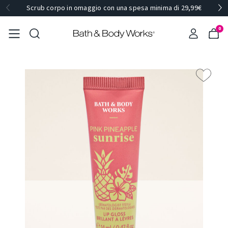
Scrub corpo in omaggio con una spesa minima di 29,99€
0