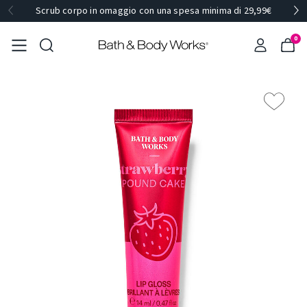
Scrub corpo in omaggio con una spesa minima di 29,99€
0