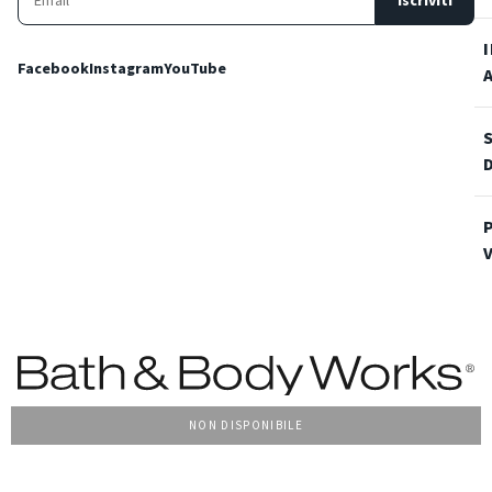
Iscriviti
Facebook
Instagram
YouTube
NON DISPONIBILE
Condizioni Generali di vendita
Privacy Policy
Cookie Policy
Accessibilità
© 2022 Bath & Body Works Italy, tutti i diritti riservati