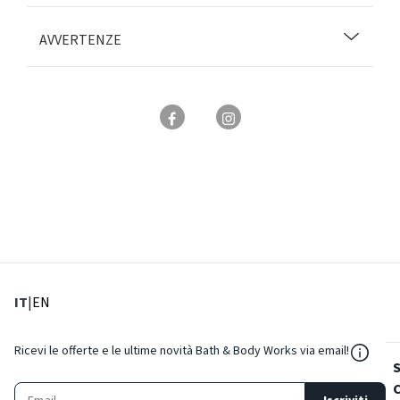
AVVERTENZE
: Lingua corrente
: Imposta lingua
IT
|
EN
${Reso
Ricevi le offerte e le ultime novità Bath & Body Works via email!