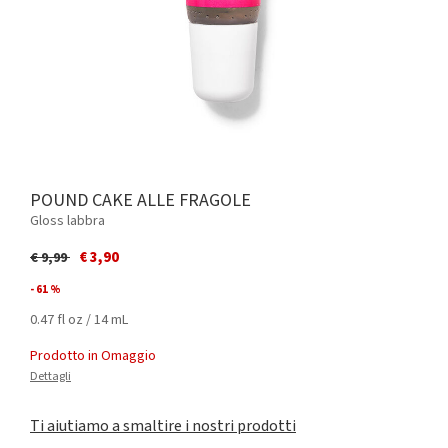
POUND CAKE ALLE FRAGOLE
Gloss labbra
Price reduced from
to
€ 3,90
€ 9,99
- 61 %
0.47 fl oz / 14 mL
Prodotto in Omaggio
Dettagli
Ti aiutiamo a smaltire i nostri prodotti