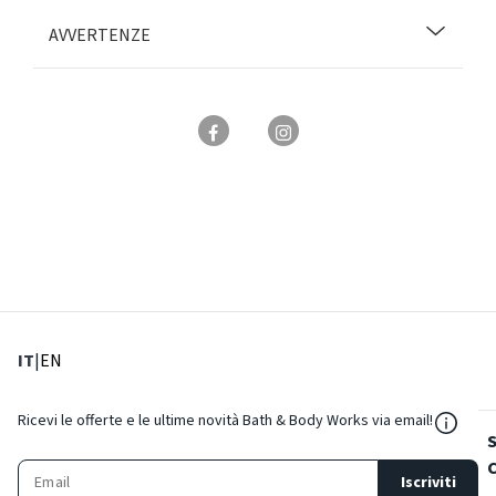
AVVERTENZE
: Lingua corrente
: Imposta lingua
IT
|
EN
${Reso
Ricevi le offerte e le ultime novità Bath & Body Works via email!
Iscriviti