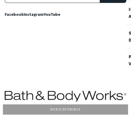
Facebook
Instagram
YouTube
NON DISPONIBILE
Condizioni Generali di vendita
Privacy Policy
Cookie Policy
Accessibilità
© 2022 Bath & Body Works Italy, tutti i diritti riservati