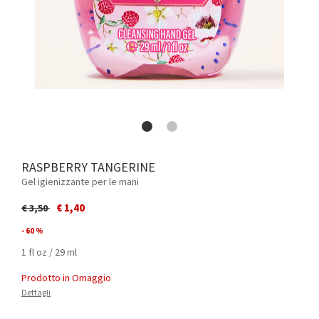
RASPBERRY TANGERINE
Gel igienizzante per le mani
Price reduced from
to
€ 1,40
€ 3,50
- 60 %
1 fl oz / 29 ml
Prodotto in Omaggio
Dettagli