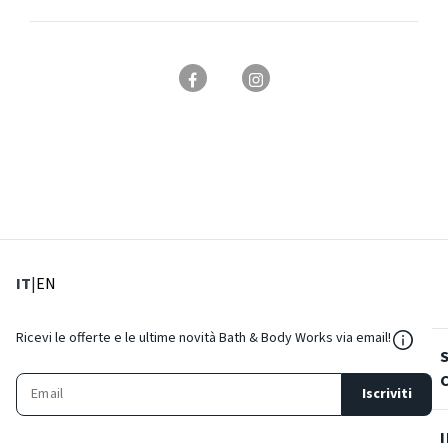
: Lingua corrente
: Imposta lingua
IT
|
EN
${Reso
Ricevi le offerte e le ultime novità Bath & Body Works via email!
Iscriviti