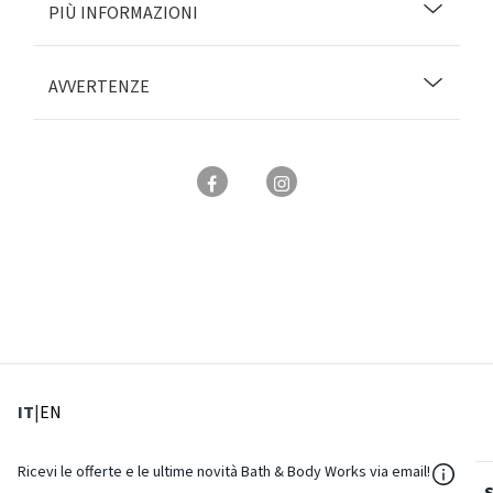
PIÙ INFORMAZIONI
AVVERTENZE
: Lingua corrente
: Imposta lingua
IT
|
EN
${Reso
Ricevi le offerte e le ultime novità Bath & Body Works via email!