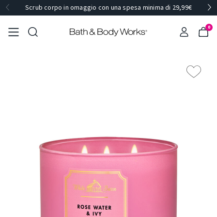
Scrub corpo in omaggio con una spesa minima di 29,99€
0