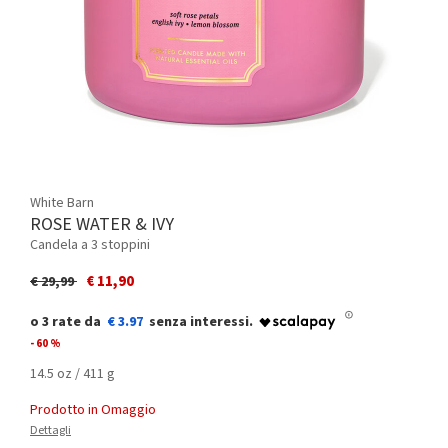
White Barn
ROSE WATER & IVY
Candela a 3 stoppini
Price reduced from
to
€ 11,90
€ 29,99
€ 3.97
- 60 %
14.5 oz / 411 g
Prodotto in Omaggio
Dettagli