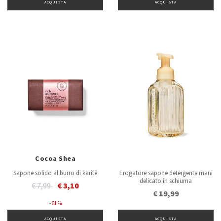
ACQUISTA
ACQUISTA
Cocoa Shea
Sapone solido al burro di karité
Erogatore sapone detergente mani
delicato in schiuma
Price reduced from
to
€ 7,99
€ 3,10
€ 19,99
- 61 %
ACQUISTA
ACQUISTA