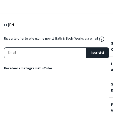
: Lingua corrente
: Imposta lingua
IT
|
EN
${Reso
Ricevi le offerte e le ultime novità Bath & Body Works via email!
Iscriviti
Facebook
Instagram
YouTube