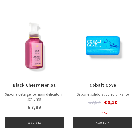
Black Cherry Merlot
Cobalt Cove
Sapone detergente mani delicato in
Sapone solido al burro di karité
schiuma
Price reduced from
to
€ 7,99
€ 3,10
€ 7,99
- 61 %
ACQUISTA
ACQUISTA