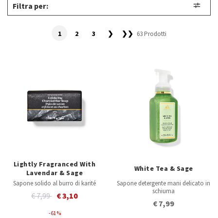
Filtra per:
1
2
3
❯
❯❯
63 Prodotti
Lightly Fragranced With
White Tea & Sage
Lavendar & Sage
Sapone solido al burro di karité
Sapone detergente mani delicato in
schiuma
Price reduced from
to
€ 7,99
€ 3,10
€ 7,99
- 61 %