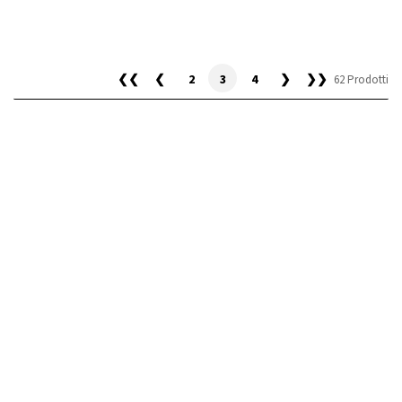
❮❮
❮
2
3
4
❯
❯❯
62 Prodotti