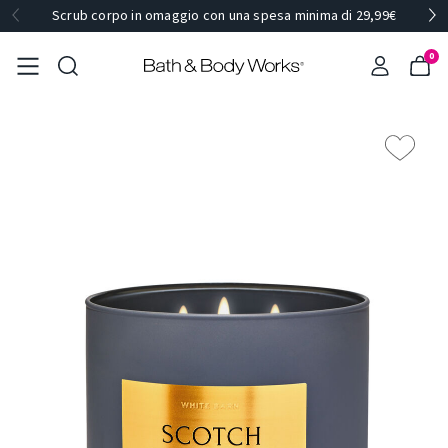
Scrub corpo in omaggio con una spesa minima di 29,99€
0