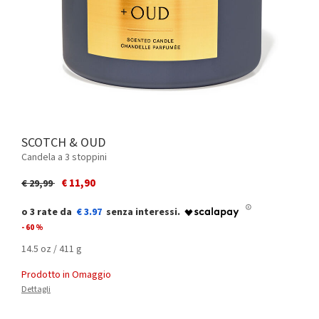
SCOTCH & OUD
Candela a 3 stoppini
Price reduced from
to
€ 11,90
€ 29,99
€ 3.97
- 60 %
14.5 oz / 411 g
Prodotto in Omaggio
Dettagli