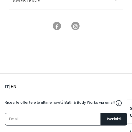
AVVERTENZE
: Lingua corrente
: Imposta lingua
IT
|
EN
${Reso
Ricevi le offerte e le ultime novità Bath & Body Works via email!
Iscriviti