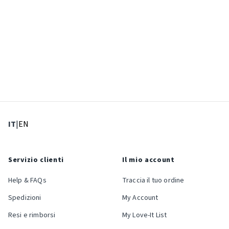
: Lingua corrente
: Imposta lingua
IT
|
EN
Servizio clienti
Il mio account
Help & FAQs
Traccia il tuo ordine
Spedizioni
My Account
Resi e rimborsi
My Love-It List