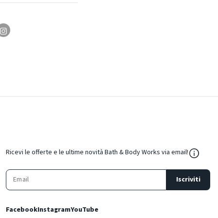
${Resou
Ricevi le offerte e le ultime novità Bath & Body Works via email!
Iscriviti
Facebook
Instagram
YouTube