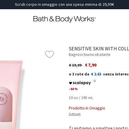
Scrub corpo in omaggio con una spesa minima di 29,99€
SENSITIVE SKIN WITH CO
Bagnoschiuma idratante
Price reduced from
to
€ 7,90
€ 19,99
€ 2.63
- 60 %
10 oz / 295 mL
Prodotto in Omaggio
Dettagli
Ti aiutiamo a smaltire i nostri