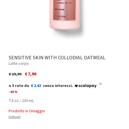
SENSITIVE SKIN WITH COLLODIAL OATMEAL
Latte corpo
Price reduced from
to
€ 7,90
€ 19,99
€ 2.63
- 60 %
7.8 oz / 230 mL
Prodotto in Omaggio
Dettagli