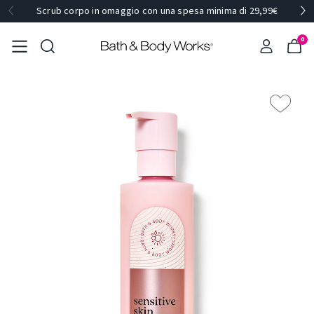
Scrub corpo in omaggio con una spesa minima di 29,99€
0