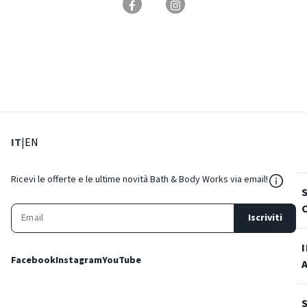
: Lingua corrente
: Imposta lingua
IT
|
EN
${Reso
Ricevi le offerte e le ultime novità Bath & Body Works via email!
Iscriviti
Facebook
Instagram
YouTube