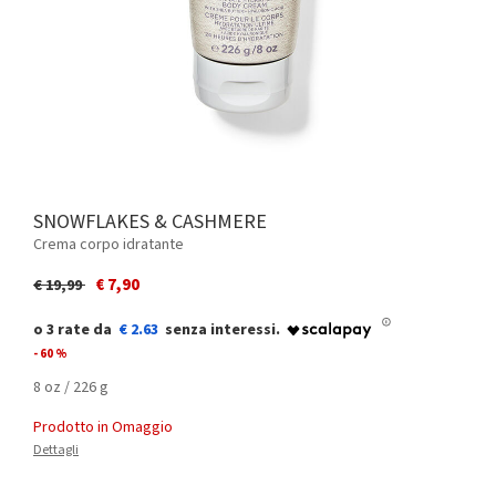
SNOWFLAKES & CASHMERE
Crema corpo idratante
Price reduced from
to
€ 7,90
€ 19,99
€ 2.63
- 60 %
8 oz / 226 g
Prodotto in Omaggio
Dettagli