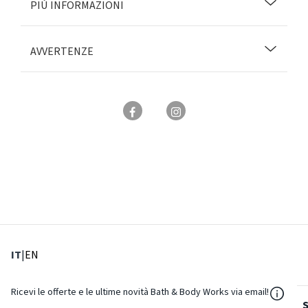
PIÙ INFORMAZIONI
AVVERTENZE
: Lingua corrente
: Imposta lingua
IT
|
EN
${Reso
Ricevi le offerte e le ultime novità Bath & Body Works via email!