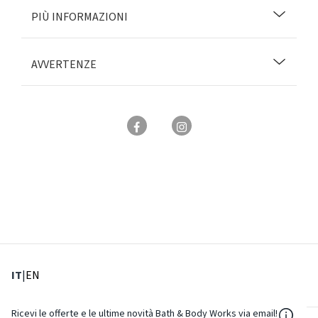
PIÙ INFORMAZIONI
AVVERTENZE
: Lingua corrente
: Imposta lingua
IT
|
EN
${Reso
Ricevi le offerte e le ultime novità Bath & Body Works via email!