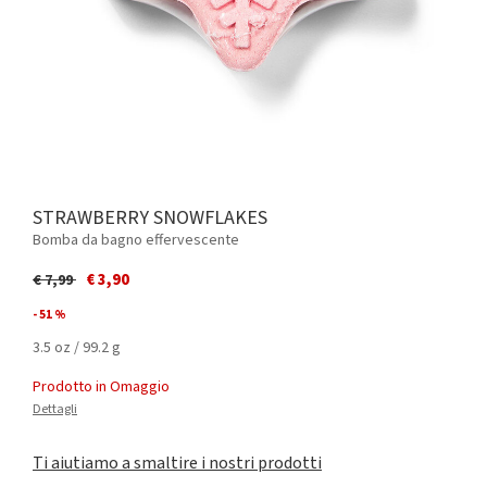
STRAWBERRY SNOWFLAKES
Bomba da bagno effervescente
Price reduced from
to
€ 3,90
€ 7,99
- 51 %
3.5 oz / 99.2 g
Prodotto in Omaggio
Dettagli
Ti aiutiamo a smaltire i nostri prodotti