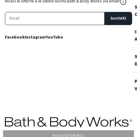
${Reso
Ricevi le offerte e le ultime novità Bath & Body Works via email!
Iscriviti
Facebook
Instagram
YouTube
NON DISPONIBILE