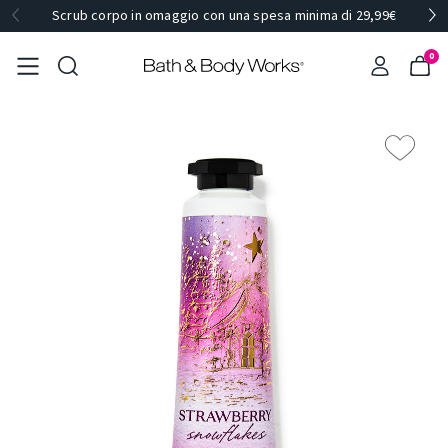
Scrub corpo in omaggio con una spesa minima di 29,99€
0