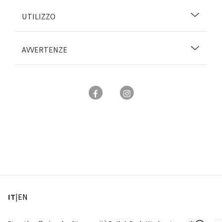
UTILIZZO
AVVERTENZE
: Lingua corrente
: Imposta lingua
IT
|
EN