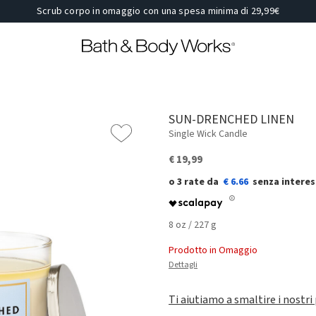
Scrub corpo in omaggio con una spesa minima di 29,99€
SUN-DRENCHED LINEN
Single Wick Candle
€ 19,99
€ 6.66
8 oz / 227 g
Prodotto in Omaggio
Dettagli
Ti aiutiamo a smaltire i nostri