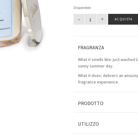
Disponibile
–
+
ACQUISTA
FRAGRANZA
What it smells like: just-washed 
sunny summer day.
What it does: delivers an amazing
fragrance experience.
PRODOTTO
UTILIZZO