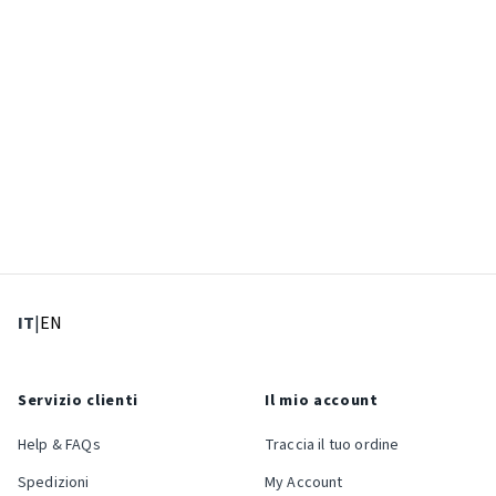
: Lingua corrente
: Imposta lingua
IT
|
EN
Servizio clienti
Il mio account
Help & FAQs
Traccia il tuo ordine
Spedizioni
My Account