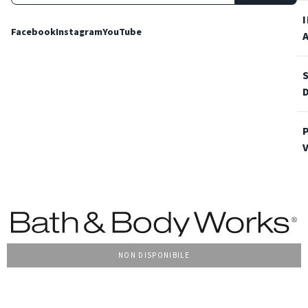
Facebook
Instagram
YouTube
NON DISPONIBILE
Condizioni Generali di vendita
Privacy Policy
Cookie Policy
Accessibilità
© 2022 Bath & Body Works Italy, tutti i diritti riservati