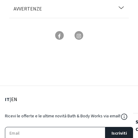
AVVERTENZE
: Lingua corrente
: Imposta lingua
IT
|
EN
${Reso
Ricevi le offerte e le ultime novità Bath & Body Works via email!
Iscriviti