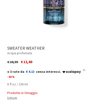
SWEATER WEATHER
Acqua profumata
Price reduced from
to
€ 12,40
€ 24,99
€ 4.13
- 50 %
8 fl oz / 236 ml
Prodotto in Omaggio
Dettagli