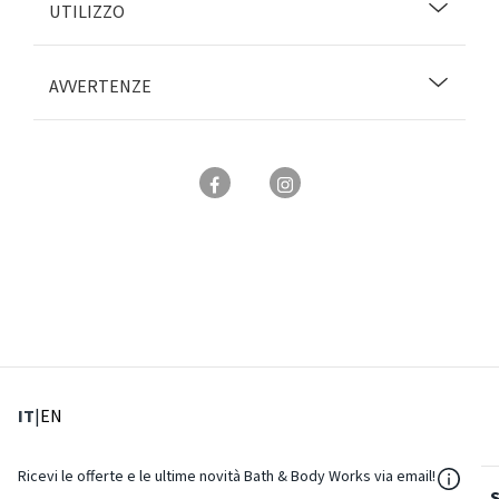
UTILIZZO
AVVERTENZE
: Lingua corrente
: Imposta lingua
IT
|
EN
${Reso
Ricevi le offerte e le ultime novità Bath & Body Works via email!