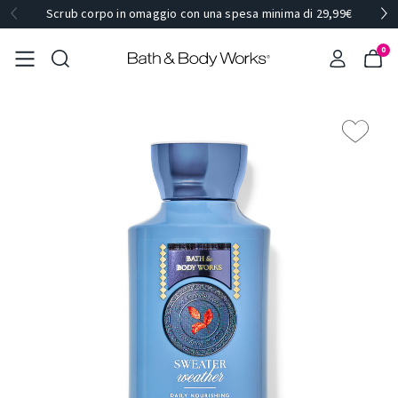
Scrub corpo in omaggio con una spesa minima di 29,99€
0