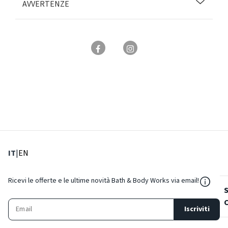
AVVERTENZE
: Lingua corrente
: Imposta lingua
IT
|
EN
${Reso
Ricevi le offerte e le ultime novità Bath & Body Works via email!
Iscriviti