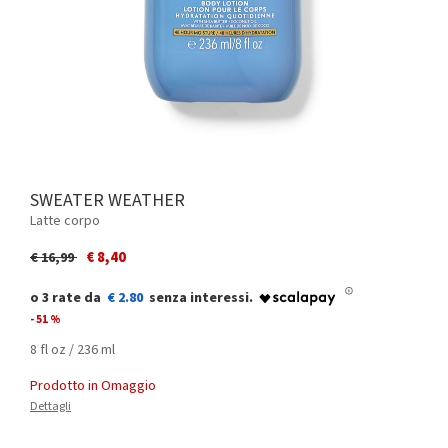
SWEATER WEATHER
Latte corpo
Price reduced from
to
€ 8,40
€ 16,99
€ 2.80
- 51 %
8 fl oz / 236 ml
Prodotto in Omaggio
Dettagli