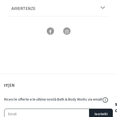
AVVERTENZE
: Lingua corrente
: Imposta lingua
IT
|
EN
${Reso
Ricevi le offerte e le ultime novità Bath & Body Works via email!
Iscriviti