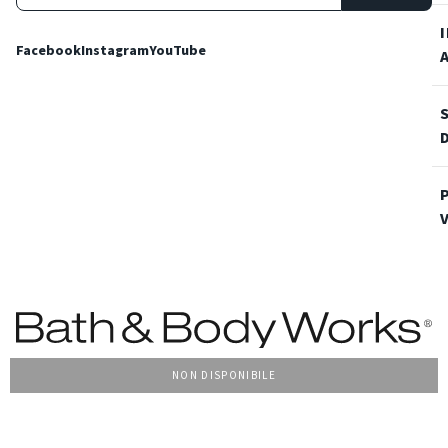
Facebook
Instagram
YouTube
NON DISPONIBILE
Condizioni Generali di vendita
Privacy Policy
Cookie Policy
Accessibilità
© 2022 Bath & Body Works Italy, tutti i diritti riservati