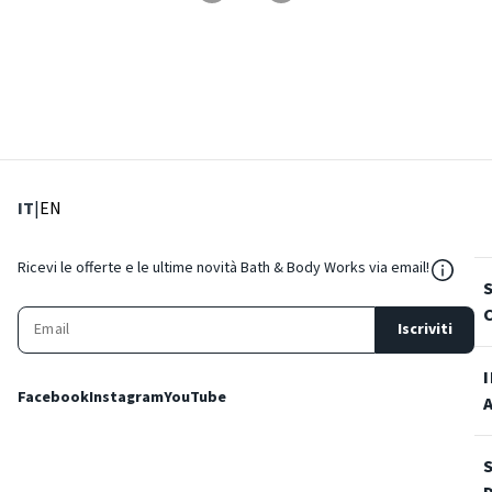
: Lingua corrente
: Imposta lingua
IT
|
EN
${Reso
Ricevi le offerte e le ultime novità Bath & Body Works via email!
Iscriviti
Facebook
Instagram
YouTube