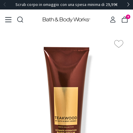
Scrub corpo in omaggio con una spesa minima di 29,99€
0