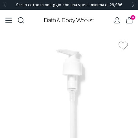
Scrub corpo in omaggio con una spesa minima di 29,99€
0