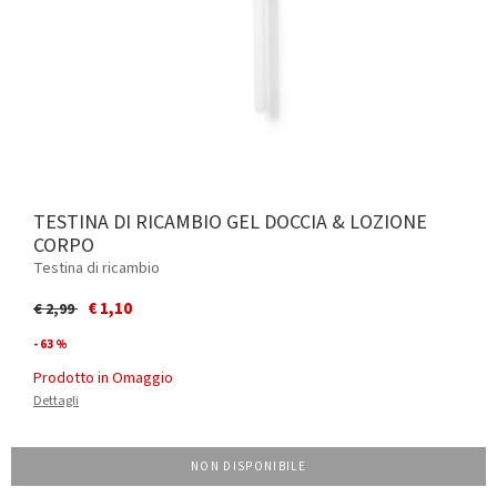
TESTINA DI RICAMBIO GEL DOCCIA & LOZIONE
CORPO
Testina di ricambio
Price reduced from
to
€ 1,10
€ 2,99
- 63 %
Prodotto in Omaggio
Dettagli
Ti aiutiamo a smaltire i nostri prodotti
NON DISPONIBILE