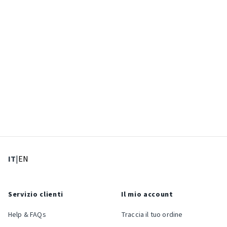
: Lingua corrente
: Imposta lingua
IT
|
EN
Servizio clienti
Il mio account
Help & FAQs
Traccia il tuo ordine