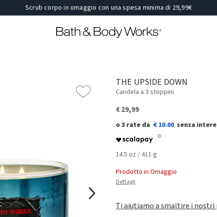
Scrub corpo in omaggio con una spesa minima di 29,99€
THE UPSIDE DOWN
Candela a 3 stoppini
€ 29,99
€ 10.00
14.5 oz / 411 g
Prodotto in Omaggio
Dettagli
Ti aiutiamo a smaltire i nostri