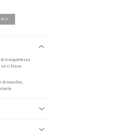
IBILE
di irrequietezza
 se ci fosse
e di muschio,
etante.