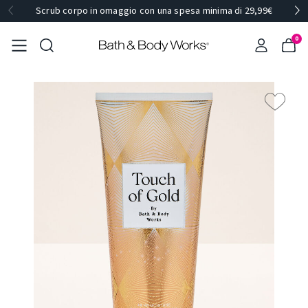
Scrub corpo in omaggio con una spesa minima di 29,99€
0