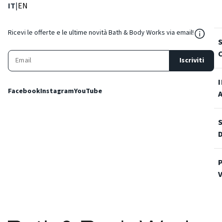
: Lingua corrente
: Imposta lingua
IT
|
EN
${Reso
Ricevi le offerte e le ultime novità Bath & Body Works via email!
Iscriviti
Facebook
Instagram
YouTube