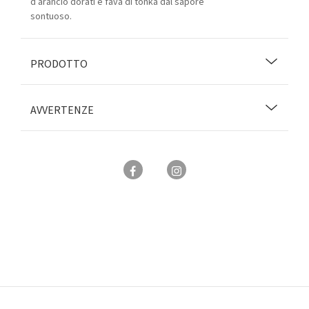
d’arancio dorati e fava di tonka dal sapore
sontuoso.
PRODOTTO
AVVERTENZE