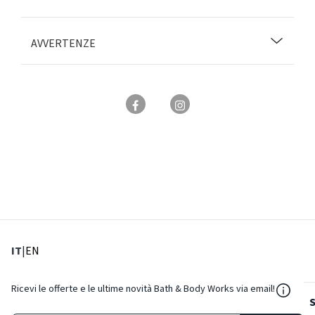
AVVERTENZE
: Lingua corrente
: Imposta lingua
IT
|
EN
${Reso
Ricevi le offerte e le ultime novità Bath & Body Works via email!