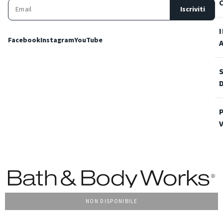
Iscriviti
Facebook
Instagram
YouTube
NON DISPONIBILE
Condizioni Generali di vendita
Privacy Policy
Cookie Policy
Accessibilità
© 2022 Bath & Body Works Italy, tutti i diritti riservati