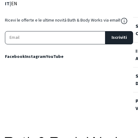
: Lingua corrente
: Imposta lingua
IT
|
EN
${Reso
Ricevi le offerte e le ultime novità Bath & Body Works via email!
Iscriviti
Facebook
Instagram
YouTube