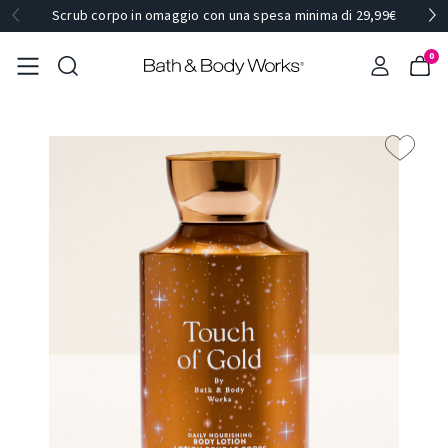
Scrub corpo in omaggio con una spesa minima di 29,99€
0