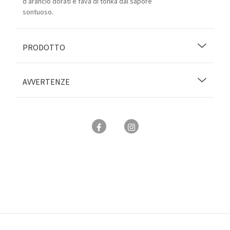
d’arancio dorati e fava di tonka dal sapore
sontuoso.
PRODOTTO
AVVERTENZE