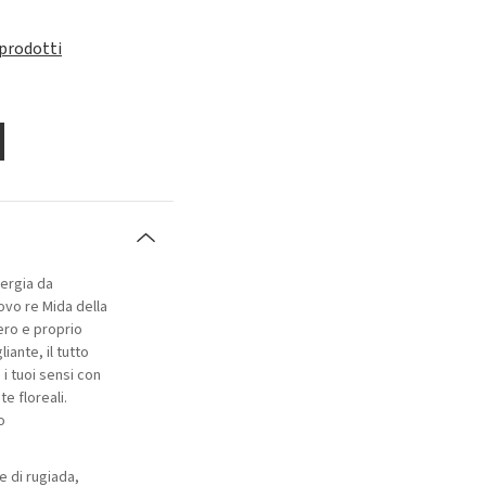
 prodotti
nergia da
ovo re Mida della
ero e proprio
iante, il tutto
 i tuoi sensi con
te floreali.
o
e di rugiada,