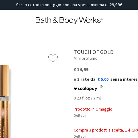
Scrub corpo in omaggio con una spesa minima di 29,99€
TOUCH OF GOLD
Mini profumo
€ 14,99
€ 5.00
0.23 fl oz / 7 ml
Prodotto in Omaggio
Dettagli
Compra 3 prodotti a scelta, 1 è GR
Dettagli