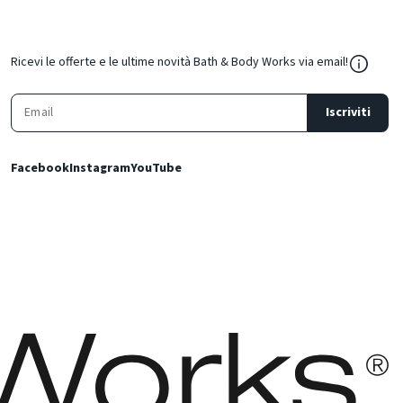
${Resou
Ricevi le offerte e le ultime novità Bath & Body Works via email!
Iscriviti
Facebook
Instagram
YouTube